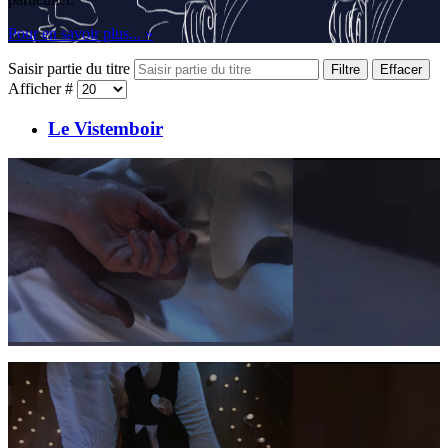
Pour en savoir plus... »
Saisir partie du titre
Filtre
Effacer
Afficher #
Le Vistemboir