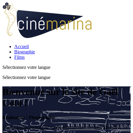
Accueil
Biographie
Films
Sélectionnez votre langue
Sélectionnez votre langue
Bienvenue sur le site de Gaël
Coto !
Réalisateur | Photographe
Ce site à pour objectif de vous présenter mes travaux. Mes films en
particulier.